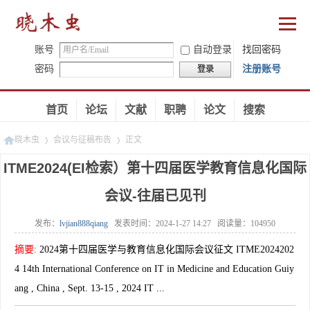
账号
自动登录
找回密码
密码
注册账号
登录
首页
论坛
文献
职聘
论文
搜索
晓木虫
会议与征稿布告
正文
ITME2024(EI检索）第十四届医学教育信息化国际
会议-往届已见刊
»
»
发布：
lvjian888qiang
发表时间：
2024-1-27 14:27
阅读量：
104950
摘要
:
2024第十四届医学与教育信息化国际会议征文 ITME2024202
4 14th International Conference on IT in Medicine and Education Guiy
ang , China , Sept. 13-15 , 2024 IT ...