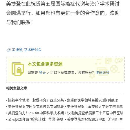
美捷登在此祝贺第五届国际癌症代谢与治疗学术研讨
会圆满举行。如果您也有更进一步的合作意向，欢迎
与我们联系！
美捷登
,
学术研讨会
x
本文包含更多资源
您需要
登录
才可以下载或查看，没有账号？
注册账号
相关主题文章
•
隔着半个地球一起做研究？西班牙某
•
危重病医学领域易投SCI期刊整理
大学教授的新文章疑点重重
•
美捷登祝贺中国英文科技论文编辑联
•
美捷登祝贺上海交通大学医学院附属
盟2023年年会圆满召开
仁济医院团队成果刊发《新英格兰医
•
美捷登助力！2023年中国科学技术期
•
快讯|美捷登参展第三十五届中西医结
学杂志》
刊编辑学会学术年会正式启幕！
合消化系统疾病学术会议
•
公示|2023年度“翰笔计划：华誉-美捷
•
美捷登热烈祝贺2023中国（广州）生
登专项科研项目”结果公示
命科学大会圆满落下帷幕！