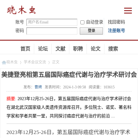
账号
自动登录
找回密码
密码
注册账号
登录
首页
论坛
文献
职聘
论文
搜索
晓木虫
学术会议交流
正文
美捷登亮相第五届国际癌症代谢与治疗学术研讨会
发布：
曹娉
发表时间：
2024-1-3 09:58
阅读量：
103615
»
»
摘要
:
2023年12月25-26日，第五届国际癌症代谢与治疗学术研讨会
在湖北武汉国家级人类遗传资源库召开。多位院士、诺奖、著名科
学家和学者共聚一堂，共同探讨癌症代谢与治疗的前沿 ...
2023年12月25-26日，第五届国际癌症代谢与治疗学术