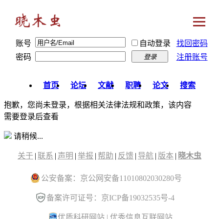
账号
自动登录
找回密码
密码
注册账号
登录
首页
论坛
文献
职聘
论文
搜索
抱歉，您尚未登录，根据相关法律法规和政策，该内容
需要登录后查看
请稍候...
关于
|
联系
|
声明
|
举报
|
帮助
|
反馈
|
导航
|
版本
|
晓木虫
公安备案：京公网安备11010802030280号
备案许可证号：京ICP备19032535号-4
优质科研网站
|
优秀信息互联网站