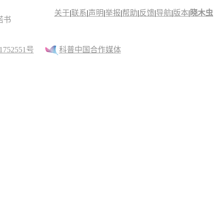
关于
|
联系
|
声明
|
举报
|
帮助
|
反馈
|
导航
|
版本
|
晓木虫
诺书
52551号
科普中国合作媒体