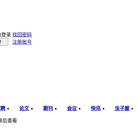
动登录
找回密码
注册账号
录
职聘
论文
期刊
会议
快讯
虫子屋
录后查看