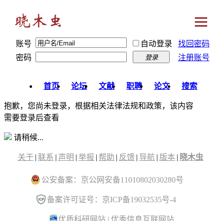
账号
自动登录
找回密码
密码
注册账号
登录
首页
论坛
文献
职聘
论文
搜索
抱歉，您尚未登录，根据相关法律法规和政策，该内容
需要登录后查看
请稍候...
关于
|
联系
|
声明
|
举报
|
帮助
|
反馈
|
导航
|
版本
|
晓木虫
公安备案：京公网安备11010802030280号
备案许可证号：京ICP备19032535号-4
优质科研网站
|
优秀信息互联网站