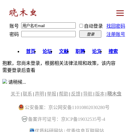
账号
自动登录
找回密码
密码
注册账号
登录
首页
论坛
文献
职聘
论文
搜索
抱歉，您尚未登录，根据相关法律法规和政策，该内容
需要登录后查看
请稍候...
关于
|
联系
|
声明
|
举报
|
帮助
|
反馈
|
导航
|
版本
|
晓木虫
公安备案：京公网安备11010802030280号
备案许可证号：京ICP备19032535号-4
优质科研网站
|
优秀信息互联网站