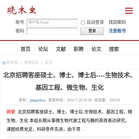
账号
自动登录
找回密码
密码
注册账号
登录
首页
论坛
文献
职聘
论文
搜索
晓木虫
考研论坛
正文
北京招聘客座硕士、博士、博士后----生物技术、
基因工程、微生物、生化
»
»
发布：
jiangzehua
发表时间：
2016-7-20 18:18
阅读量：
105701
摘要
:
北京招聘客座硕士、博士、博士后-生物技术、基因工程、微
生物、生化 本组长期从事微生物代谢工程与酶的高效表达研究，
课题经费充足，科研条件先进，由于项 ...