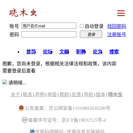
账号
自动登录
找回密码
密码
注册账号
登录
首页
论坛
文献
职聘
论文
搜索
抱歉，您尚未登录，根据相关法律法规和政策，该内容
需要登录后查看
请稍候...
关于
|
联系
|
声明
|
举报
|
帮助
|
反馈
|
导航
|
版本
|
晓木虫
公安备案：京公网安备11010802030280号
备案许可证号：京ICP备19032535号-4
优质科研网站
|
优秀信息互联网站