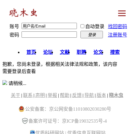
账号
自动登录
找回密码
密码
注册账号
登录
首页
论坛
文献
职聘
论文
搜索
抱歉，您尚未登录，根据相关法律法规和政策，该内容
需要登录后查看
请稍候...
关于
|
联系
|
声明
|
举报
|
帮助
|
反馈
|
导航
|
版本
|
晓木虫
公安备案：京公网安备11010802030280号
备案许可证号：京ICP备19032535号-4
优质科研网站
|
优秀信息互联网站