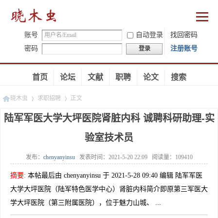
账号
自动登录
找回密码
密码
注册账号
登录
首页
论坛
文献
职聘
论文
搜索
晓木虫
求职招聘
正文
陆军军医大学大坪医院肾脏内科 诚聘科研助理-实
验室技术员
»
»
发布：
chenyanyinsu
发表时间：
2021-5-20 22:09
阅读量：
109410
摘要
:
本帖最后由 chenyanyinsu 于 2021-5-28 09:40 编辑 陆军军医
大学大坪医院（陆军特色医学中心）肾脏内科简介即原第三军医大
学大坪医院（第三附属医院），位于魅力山城、 ...