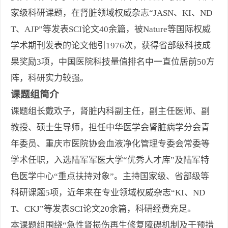
家级科研课题，
在肾脏领域权威杂志
“JASN
、
KI
、
ND
T
、
AJP”
等发表
SCI
论文
40
余篇，
被
Nature
等国际权威
学术期刊发表的论文他引
1976
次，
获得省部级
科技成
果奖励
3
项
，
中国医院科技量值排名中一直位居前
50
方
阵，科研实力较强。
课题组简介
课题组长戴欢子，肾脏内科副主任
，
副主任医师、副
教授、硕士生导师，担任中华医学会肾脏病学分会青
年委员、重庆市医院协会血液净化管理专委会常委等
学术任职，入选陆军军医大学
“
优秀人才库
”
及陆军特
色医学中心
“
重点扶持对象
”
。主持国家级、省部级等
科研课题
5
项，近年来
在
专业
领域权威杂志
“KI
、
ND
T
、
CKJ”
等发表
SCI
论文
20
余篇，科研经费充足。
本课题组
围绕
“
急性肾损伤再生修复障碍机制及干预措