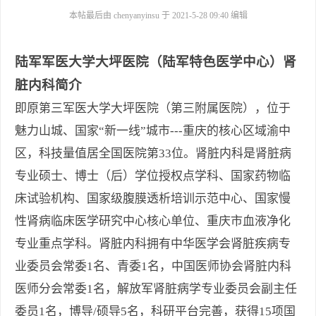
本帖最后由 chenyanyinsu 于 2021-5-28 09:40 编辑
陆军军医大学大坪医院（陆军特色医学中心）
肾
脏内科
简介
即原第三军医大学大坪医院（第三附属医院），位于
魅力山城、国家
“
新一线
”
城市
---
重庆的核心区域渝中
区，科技量值居全国医院第
33
位。
肾脏内科是
肾脏病
专业硕士、博士（后）学位授权点学科
、
国家药物临
床试验机构、国家级腹膜透析培训示范中心、国家慢
性肾病临床医学研究中心核心单位、重庆市血液净化
专业重点学科。
肾脏内科拥有中华医学会肾脏疾病专
业委员会常委
1
名
、青委
1
名
，
中国医师协会肾脏内科
医师分会常委
1
名，
解放军肾脏病学专业委员会副主任
委员
1
名，博导
/
硕导
5
名，科研平台完善，获得
15
项国