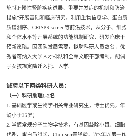
施
”
和
“
慢性肾脏疾病进展
、
重要并发症
的
机制和防治
措施
”
开展基础和临床研究
，利用生物信息学、蛋白质
质谱测序、
CRISPR screen
等前沿技术，从分子、细胞
和个体水平等开展系统的功能机制研究，研发临床干
预新策略。因团队发展需要，拟聘科研人员数名，优
秀者可纳入大学人才梯队和全军文职干部编制，配偶
子女按规定随迁入托、入学
。
诚聘以下
两
类科研人员：
（
一
）科研助理
1
-2
名
1.
基础医学或生物学相关专业研究生，博士优先
，
年
龄小于
35
岁
；
2.
掌握常规分子生物学技术，有基因敲除小鼠、细胞
代谢、
蛋白质组学、
Chip-seq
等经验
，
近
3
年以
第一作