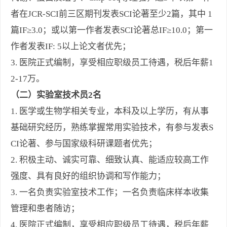
者在
JCR-SCI
前三区期刊发表
SCI
论著至少
2
篇，其中
1
篇
IF≥3.0
；
或
以
第一作者发表
SCI
论著总
IF≥10.0
；
第一
作者发表
IF: 5
以上论文
者
优先；
3.
医院正式编制，享受相应职级员工待遇，税后年薪
1
2-17
万。
（
二
）实验室
技术
员
2
名
1.
医学或生物学相关专业，本科及以上学历
，有从事
基础研究经历
，
熟练掌握常用实验技术
，有参与发表
S
CI
论著、参与国家级科研课题
者优先
；
2.
积极主动、诚实可靠、细致认真、能适应较高工作
强度、具有良好的组织协调和写作能力；
3.
一名负责
实验室技术工作
；一名负责临床样本收集
管理和患者随访；
4.
医院正式编制，享受相应职级员工待遇，税后年薪