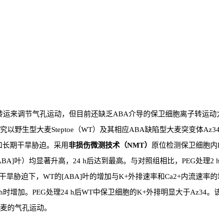
转运来调节气孔运动，但目前还缺乏ABA介导的保卫细胞离子转运
野生型大麦Steptoe（WT）及其相应ABA缺陷型大麦突变体Az34
短期和长期干旱胁迫。采用
非损伤微测技术（NMT）
原位检测保卫细胞内K+
BA]叶）均显著升高，24 h后达到最高。与对照组相比，PEG处理2 
期干旱胁迫下，WT的[ABA]叶的增加与K+外排速率和Ca2+内流速
 h时增加。PEG处理24 h后WT中保卫细胞的K+外排明显大于Az3
麦的气孔运动。