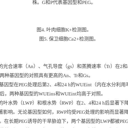
株。G和P代表基因型和PEG。
图4. 叶肉细胞K+检测图。
图5. 保卫细胞Ca2+检测图。
光合速率（An）、气孔导度（gs）和蒸腾速率（Tr）在2和4
，两种基因型的对照具有更高的An、Tr和Gs。
型在PEG处理后第2、4和24 h的WUEint（内在水分利用
后，两种基因型的WUEins和WUEint均高于对照。
叶水势（LWP）和根水势（RWP）在2、4和24 h后显著下降
著影响。无论基因型如何，RWP均受PEG处理的影响而显著
。在长期PEG诱导的干旱胁迫下，两个基因型的LWP都被PE