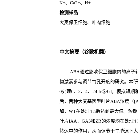
K+、Ca2+、H+
检测样品
大麦保卫细胞、叶肉细胞
中文摘要（谷歌机翻）
ABA通过影响保卫细胞内的离子
物激素参与调节气孔开度的研究。本研究以
0处理0、2、4、24 h或9 d，模拟
后，两种大麦基因型叶片ABA浓度（[A
加，WT在处理4 h后达到最大值。短
叶片IAA、GA3和ZR的浓度均在处理4
转运中的作用，从而调节干旱胁迫下大