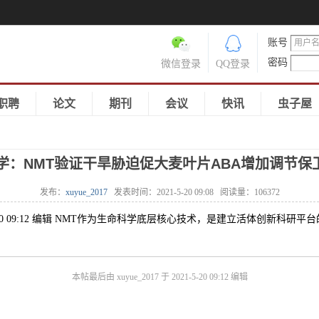
账号
密码
微信登录
QQ登录
职聘
论文
期刊
会议
快讯
虫子屋
学：NMT验证干旱胁迫促大麦叶片ABA增加调节保卫
发布：
xuyue_2017
发表时间：
2021-5-20 09:08
阅读量：
106372
21-5-20 09:12 编辑 NMT作为生命科学底层核心技术，是建立活体创新科研平
本帖最后由 xuyue_2017 于 2021-5-20 09:12 编辑