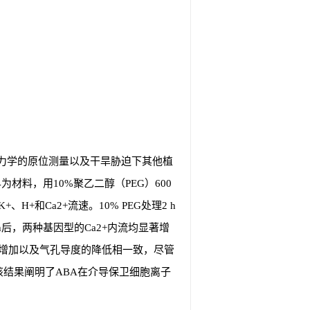
动力学的原位测量以及干旱胁迫下其他植
为材料，用10%聚乙二醇（PEG）600
、H+和Ca2+流速。10% PEG处理2 h
h后，两种基因型的Ca2+内流均显著增
率的增加以及气孔导度的降低相一致，尽管
4。该结果阐明了ABA在介导保卫细胞离子