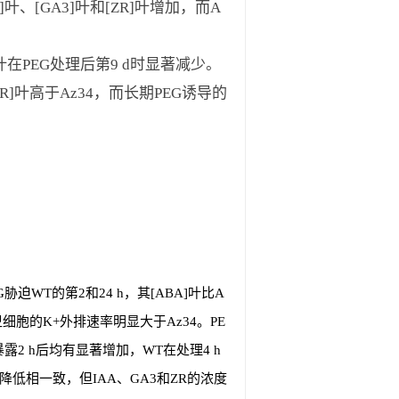
]叶、[GA3]叶和[ZR]叶增加，而A
叶在PEG处理后第9 d时显著减少。
ZR]叶高于Az34，而长期PEG诱导的
胁迫WT的第2和24 h，其[ABA]叶比A
卫细胞的K+外排速率明显大于Az34。PE
露2 h后均有显著增加，WT在处理4 h
降低相一致，但IAA、GA3和ZR的浓度