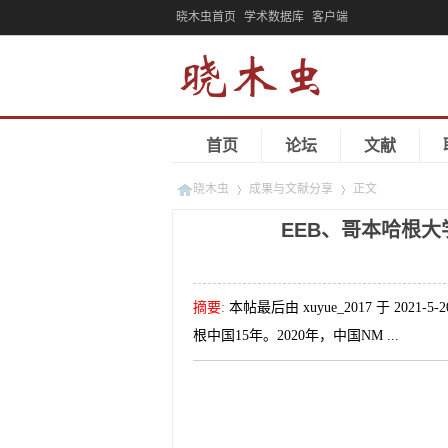
晓木虫首页
学术数据库
客户端
首页
论坛
文献
晓木虫
成果与文献分享
正文
EEB、哥本哈根大
»
»
摘要
:
本帖最后由 xuyue_2017 于 20
根中国15年。2020年，中国NM ...