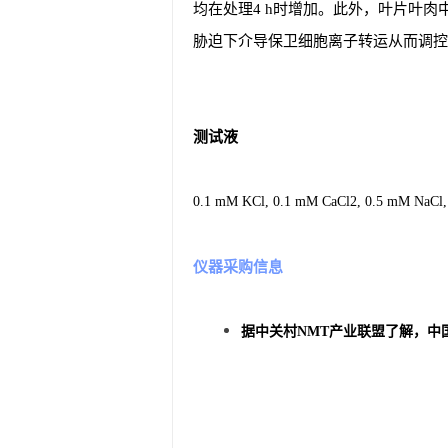
均在处理4 h时增加。此外，叶片叶肉
胁迫下介导保卫细胞离子转运从而调控
测试液
0.1 mM KCl, 0.1 mM CaCl2, 0.5 mM NaCl
仪器采购信息
中
据中关村NMT产业联盟了
解，