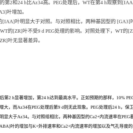
的第2和24 h比Az34高。PEG处理后，WT在第4 h观察到[IAA
GA3]叶增加。
T的[IAA]叶明显大于对照。与对照相比，两种基因型的 [GA3]
而WT的[ZR]叶不受9 d PEG处理的影响。对照处理下，WT的[
[ZR]叶无显著差异。
后第2 h显著增加，第24 h达到最高水平。正如预期的那样，10% PEG
增大，而Az34在PEG处理后第9 d则无此现象。PEG处理后24 h，保
明显大于Az34。与对照组相比，两种基因型的Ca2+内流速率在PEG暴
BA]叶的增加与K+外排速率和Ca2+内流速率的增加以及气孔导度的