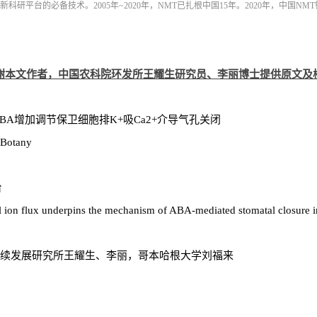
科研平台的必备技术。2005年~2020年，NMT已扎根中国15年。2020年，中国
谢本文作者，中国农科院环发所王耀生研究员、李丽博士提供原文及
BA增加调节保卫细胞排K+吸Ca2+介导气孔关闭
Botany
台
l ion flux underpins the mechanism of ABA-mediated stomatal closure 
续发展研究所王耀生、李丽，哥本哈根大学刘福来