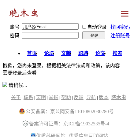
账号
自动登录
找回密码
密码
注册账号
登录
首页
论坛
文献
职聘
论文
搜索
抱歉，您尚未登录，根据相关法律法规和政策，该内容
需要登录后查看
请稍候...
关于
|
联系
|
声明
|
举报
|
帮助
|
反馈
|
导航
|
版本
|
晓木虫
公安备案：京公网安备11010802030280号
备案许可证号：京ICP备19032535号-4
优质科研网站
|
优秀信息互联网站