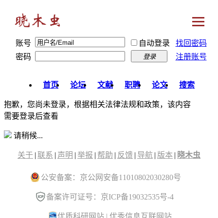
账号
自动登录
找回密码
密码
注册账号
登录
首页
论坛
文献
职聘
论文
搜索
抱歉，您尚未登录，根据相关法律法规和政策，该内容
需要登录后查看
请稍候...
关于
|
联系
|
声明
|
举报
|
帮助
|
反馈
|
导航
|
版本
|
晓木虫
公安备案：京公网安备11010802030280号
备案许可证号：京ICP备19032535号-4
优质科研网站
|
优秀信息互联网站