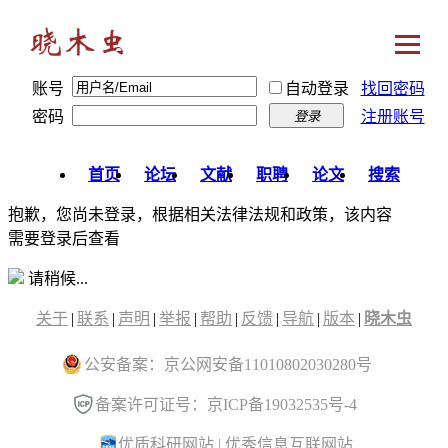
账号
自动登录
找回密码
密码
注册账号
登录
首页
论坛
文献
职聘
论文
搜索
抱歉，您尚未登录，根据相关法律法规和政策，该内容
需要登录后查看
请稍候...
关于
|
联系
|
声明
|
举报
|
帮助
|
反馈
|
导航
|
版本
|
晓木虫
公安备案：京公网安备11010802030280号
备案许可证号：京ICP备19032535号-4
优质科研网站
|
优秀信息互联网站