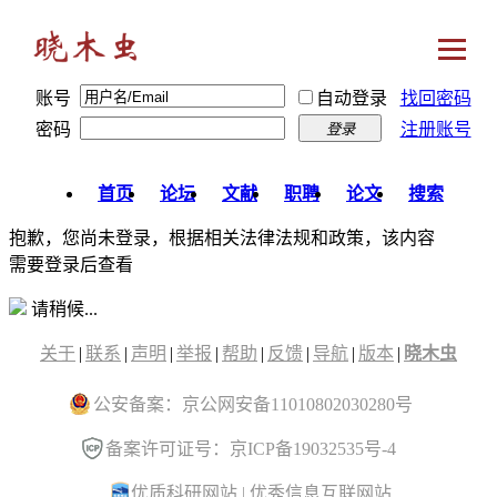
账号
自动登录
找回密码
密码
注册账号
登录
首页
论坛
文献
职聘
论文
搜索
抱歉，您尚未登录，根据相关法律法规和政策，该内容
需要登录后查看
请稍候...
关于
|
联系
|
声明
|
举报
|
帮助
|
反馈
|
导航
|
版本
|
晓木虫
公安备案：京公网安备11010802030280号
备案许可证号：京ICP备19032535号-4
优质科研网站
|
优秀信息互联网站