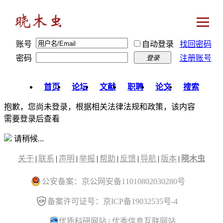
账号
自动登录
找回密码
密码
注册账号
登录
首页
论坛
文献
职聘
论文
搜索
抱歉，您尚未登录，根据相关法律法规和政策，该内容
需要登录后查看
请稍候...
关于
|
联系
|
声明
|
举报
|
帮助
|
反馈
|
导航
|
版本
|
晓木虫
公安备案：京公网安备11010802030280号
备案许可证号：京ICP备19032535号-4
优质科研网站
|
优秀信息互联网站