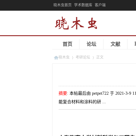
晓木虫首页
学术数据库
客户端
首页
论坛
文献
晓木虫
考研论坛
正文
»
»
摘要
:
本帖最后由 petpet722 于 2
能复合材料和涂料的研 ...