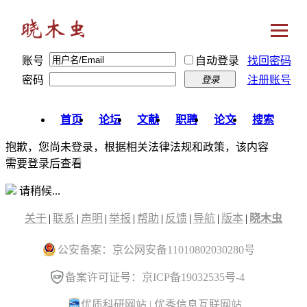
账号
自动登录
找回密码
密码
注册账号
登录
首页
论坛
文献
职聘
论文
搜索
抱歉，您尚未登录，根据相关法律法规和政策，该内容
需要登录后查看
请稍候...
关于
|
联系
|
声明
|
举报
|
帮助
|
反馈
|
导航
|
版本
|
晓木虫
公安备案：京公网安备11010802030280号
备案许可证号：京ICP备19032535号-4
优质科研网站
|
优秀信息互联网站