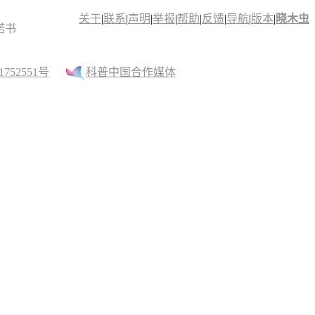
关于
|
联系
|
声明
|
举报
|
帮助
|
反馈
|
导航
|
版本
|
晓木虫
诺书
52551号
科普中国合作媒体