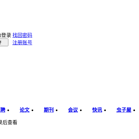
动登录
找回密码
注册账号
录
职聘
论文
期刊
会议
快讯
虫子屋
录后查看