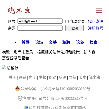
账号
自动登录
找回密码
密码
注册账号
登录
首页
论坛
文献
职聘
论文
搜索
抱歉，您尚未登录，根据相关法律法规和政策，该内容
需要登录后查看
请稍候...
关于
|
联系
|
声明
|
举报
|
帮助
|
反馈
|
导航
|
版本
|
晓木虫
公安备案：京公网安备11010802030280号
备案许可证号：京ICP备19032535号-4
优质科研网站
|
优秀信息互联网站