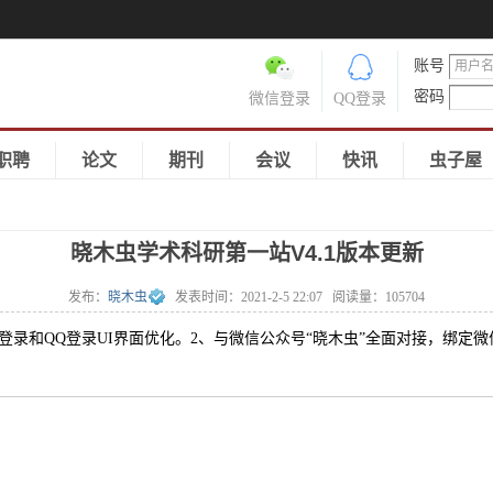
账号
密码
微信登录
QQ登录
职聘
论文
期刊
会议
快讯
虫子屋
晓木虫学术科研第一站V4.1版本更新
发布：
晓木虫
发表时间：
2021-2-5 22:07
阅读量：
105704
微信登录和QQ登录UI界面优化。2、与微信公众号“晓木虫”全面对接，绑