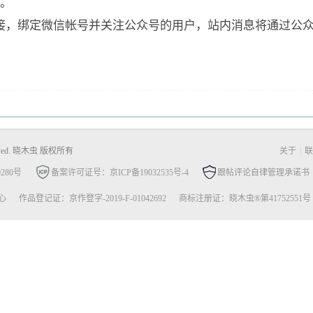
化。
对接，绑定微信帐号并关注公众号的用户，站内消息将通过公
Reserved. 晓木虫 版权所有
关于
|
联
280号
备案许可证号：京ICP备19032535号-4
跟帖评论自律管理承诺书
心
作品登记证：京作登字-2019-F-01042692
商标注册证：晓木虫®第41752551号