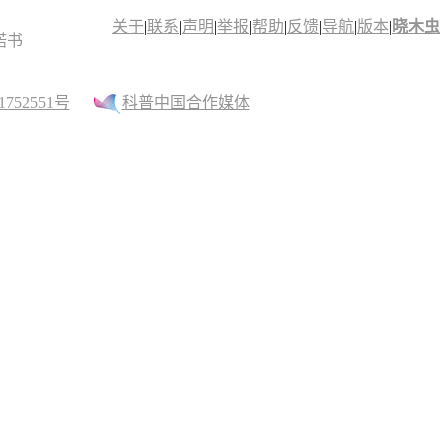
关于
|
联系
|
声明
|
举报
|
帮助
|
反馈
|
导航
|
版本
|
晓木虫
诺书
52551号
科普中国合作媒体