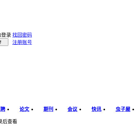
动登录
找回密码
注册账号
录
职聘
论文
期刊
会议
快讯
虫子屋
录后查看