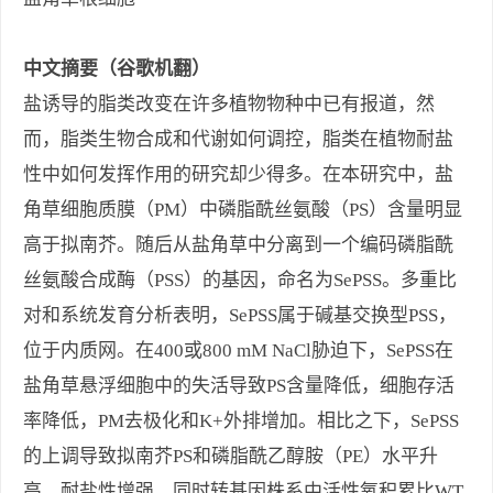
中文摘要（谷歌机翻）
盐诱导的脂类改变在许多植物物种中已有报道，然
而，脂类生物合成和代谢如何调控，脂类在植物耐盐
性中如何发挥作用的研究却少得多。在本研究中，盐
角草细胞质膜（PM）中磷脂酰丝氨酸（PS）含量明显
高于拟南芥。随后从盐角草中分离到一个编码磷脂酰
丝氨酸合成酶（PSS）的基因，命名为SePSS。多重比
对和系统发育分析表明，SePSS属于碱基交换型PSS，
位于内质网。在400或800 mM NaCl胁迫下，SePSS在
盐角草悬浮细胞中的失活导致PS含量降低，细胞存活
率降低，PM去极化和K+外排增加。相比之下，SePSS
的上调导致拟南芥PS和磷脂酰乙醇胺（PE）水平升
高，耐盐性增强，同时转基因株系中活性氧积累比WT