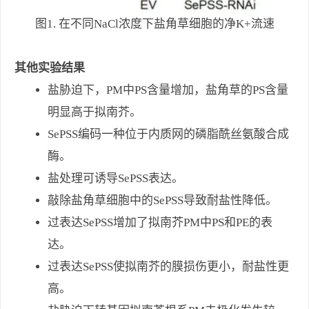
图1. 在不同NaCl浓度下盐角草细胞的净K+流速
其他实验结果
盐胁迫下，PM中PS含量增加，盐角草的PS含量
明显高于拟南芥。
SePSS编码一种位于内质网的磷脂酰丝氨酸合成
酶。
盐处理可诱导SePSS表达。
敲除盐角草细胞中的SePSS导致耐盐性降低。
过表达SePSS增加了拟南芥PM中PS和PE的表
达。
过表达SePSS使拟南芥的膜损伤更小，耐盐性更
高。