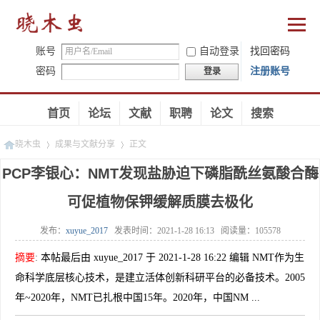
账号
自动登录
找回密码
密码
注册账号
登录
首页
论坛
文献
职聘
论文
搜索
晓木虫
成果与文献分享
正文
PCP李银心：NMT发现盐胁迫下磷脂酰丝氨酸合酶
可促植物保钾缓解质膜去极化
»
»
发布：
xuyue_2017
发表时间：
2021-1-28 16:13
阅读量：
105578
摘要
:
本帖最后由 xuyue_2017 于 2021-1-28 16:22 编辑 NMT作为生
命科学底层核心技术，是建立活体创新科研平台的必备技术。2005
年~2020年，NMT已扎根中国15年。2020年，中国NM ...