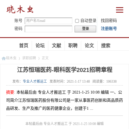
账号
自动登录
找回密码
密码
注册账号
登录
首页
论坛
文献
职聘
论文
搜索
晓木虫
求职招聘
正文
江苏恒瑞医药-眼科医学2021招聘章程
发布：
专业人才搬运工
发表时间：
2021-1-17 13:48
阅读量：
106338
»
»
摘要
:
本帖最后由 专业人才搬运工 于 2021-1-25 10:08 编辑 一、公
司简介江苏恒瑞医药股份有限公司是一家从事医药创新和高品质药
品研发、生产及推广的医药健康企业，创建于1 ...
本帖最后由 专业人才搬运工 于 2021-1-25 10:08 编辑