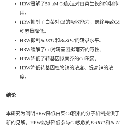
HRW缓解了50 μM Cd胁迫对白菜生长的抑制作
用。
HRW抑制了白菜对Cd的吸收能力，最终导致Cd
积累量降低。
HRW抑制
BcIRT1
和
BcZIP2
的转录水平。
HRW缓解了Cd对转基因拟南芥的毒性。
HRW降低了转基因拟南芥的Cd积累。
HRW降低转基因植物铁的浓度、提高锌的浓
度。
结论
本研究为阐明HRW降低白菜Cd积累的分子机制提供了
新的见解。HRW能够降低参与Cd吸收的
BcIRT1
和
BcZI