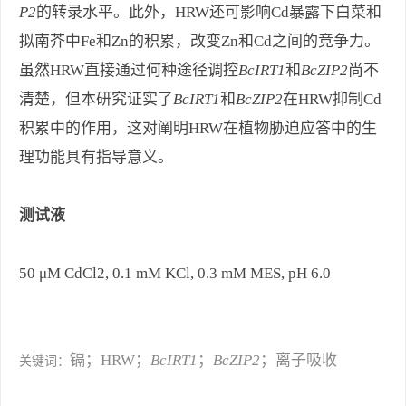
P2
的转录水平。此外，HRW还可影响Cd暴露下白菜和
拟南芥中Fe和Zn的积累，改变Zn和Cd之间的竞争力。
虽然HRW直接通过何种途径调控
BcIRT1
和
BcZIP2
尚不
清楚，但本研究证实了
BcIRT1
和
BcZIP2
在HRW抑制Cd
积累中的作用，这对阐明HRW在植物胁迫应答中的生
理功能具有指导意义。
测试液
50 μM CdCl2, 0.1 mM KCl, 0.3 mM MES, pH 6.0
镉；HRW；
BcIRT1
；
BcZIP2
；离子吸收
关键词：