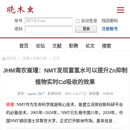
账号
自动登录
找回密码
密码
注册账号
登录
首页
论坛
文献
职聘
论文
搜索
晓木虫
成果与文献分享
正文
JHM南农崔瑾：NMT发现富氢水可以提升Zn抑制
植物实时Cd吸收的效果
»
»
发布：
xuyue_2017
发表时间：
2021-1-8 17:22
阅读量：
104650
摘要
:
NMT作为生命科学底层核心技术，是建立活体创新科研平台
的必备技术。2005年~2020年，NMT已扎根中国15年。2020年，中
国NMT销往瑞士苏黎世大学，正式打开欧洲市场。基本信息 ...