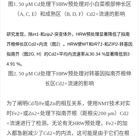
图1. 50 μM Cd处理下HRW预处理对小白菜根部伸长区
（A, C, E）和成熟区（B, D, F）Cd2+流速的影响
研究发现，除
irt1
-和
zip2
-突变体外，HRW预处理显著降低了拟南
芥根伸长区Cd2+内流（图2）。HRW使WT和
IRT1
-和
ZIP2
-转基因
拟南芥（图2G, H）的Cd2+平均内流速率从30.34 %显著降低到3
4.91 %。
图2. 50 μM Cd处理下HRW预处理对转基因拟南芥根伸
长区Cd2+流速的影响
为了阐明Cd与Fe或Zn的相互关系，使用NMT技术对实
时Fe2+或Zn2+处理下拟南芥根（距根尖200 μm）Cd2
+流速进行了检测。无论有无HRW预处理，Fe2+的加
入都急剧减少了Cd2+的内流，这可能是由于它们在根