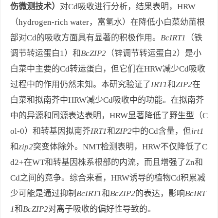
伤微测技术）
对Cd吸收进行分析，结果表明，HRW
（hydrogen-rich water，富氢水）在降低小白菜幼苗根
部对Cd的吸收方面具有显著的积极作用。
BcIRT1
（铁
调节转运蛋白1）和
BcZIP2
（锌调节转运蛋白2）是小
白菜中主要的Cd转运蛋白，但它们在HRW减少Cd吸收
过程中的作用仍然未知。本研究验证了
IRT1
和
ZIP2
在
白菜和拟南芥中HRW减少Cd吸收中的功能。在拟南芥
中的异源和同源表达表明，HRW显著降低了野生型（C
ol-0）和转基因拟南芥
IRT1
和
ZIP2
中的Cd含量，但
irt1
和
zip2
突变体除外。NMT检测表明，HRW不仅降低了C
d2+在WT和转基因株系根部的内流，而且增强了Zn和
Cd之间的竞争。综合来看，HRW诱导的植物Cd积累减
少可能是通过抑制
BcIRT1
和
BcZIP2
的表达，影响
BcIRT
1
和
BcZIP2
对离子吸收的偏好性导致的。