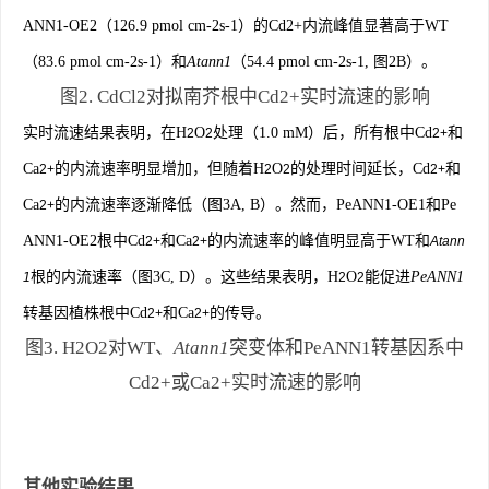
ANN1-OE2（126.9 pmol cm-2s-1）的Cd2+内流峰值显著高于WT
（83.6 pmol cm-2s-1）和
Atann1
（54.4 pmol cm-2
s
-1, 图2B）。
图2. CdCl2对拟南芥根中Cd2+实时流速的影响
实时流速结果表明，在H
O
处
理（1.0 mM）后，所有根中Cd
和
2
2
2+
Ca
的内流速率明显增加，但随着H
O
的处理时间延长，Cd
和
2+
2
2
2+
Ca
的内流速率逐渐降低（图3A, B）。然而，PeANN1-OE1和Pe
2+
ANN1-OE2根中Cd
和Ca
的内流速率的峰值明显高于WT和
2+
2+
Atann
根的内流速率（图3C, D）。这些结果表明，H
O
能促进
PeANN1
1
2
2
转基因植株根中Cd
和Ca
的传导。
2+
2+
图3. H2O2对WT、
Atann1
突变体和PeANN1转基因系中
Cd2+或Ca2+实时流速的影响
其他实验结果