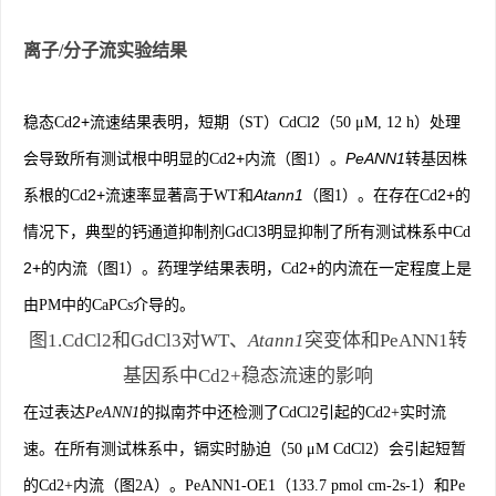
离子/分子流实验结果
2+
2
稳态Cd
流速结果表明，短期（ST）CdCl
（50 μМ, 12 h）处理
2+
PeANN1
会导致所有测试根中明显的Cd
内流（图1）。
转基因株
2+
Atann1
2+
系根的Cd
流速率显著高于WT和
（图1）。在存在Cd
的
3
情况下，典型的钙通道抑制剂GdCl
明显抑制了所有测试株系中Cd
2+
2+
的内流（图1）。药理学结果表明，Cd
的
内流在一定程度上是
。
由PM中的CaPCs介导的
图1.CdCl2和GdCl3对WT、
Atann1
突变体和PeANN1转
基因系中Cd2+稳态流速的影响
在过表达
PeANN1
的拟南芥中还检测了CdCl2引起的Cd2+实时流
速。在所有测试株系中，镉实时胁迫（50 μМ CdCl2）会引起短暂
的Cd2+内流（图2A）。PeANN1-OE1（133.7 pmol cm-2s-1）和Pe