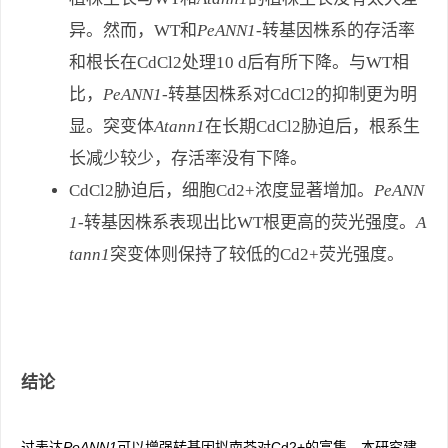
异。然而，WT和
PeANN1
-转基因株系的存活率
和根长在CdCl2处理10 d后有所下降。与WT相
比，
PeANN1
-转基因株系对CdCl2的抑制更为明
显。突变体
Atann1
在长期CdCl2胁迫后，根系生
长减少较少，存活率没有下降。
CdCl2胁迫后，细胞Cd2+浓度显著增加。
PeANN
1
-转基因株系表现出比WT根更高的荧光强度。
A
tann1
突变体则保持了较低的Cd2+荧光强度。
结论
过表达
PeANN1
可以增强转基因拟南芥对Cd2+的富集
。本研究建