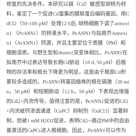
修复的先决条件。本研究以镉（Cd）敏感型胡杨为材
料，鉴定了一个促进Cd富集的膜联蛋白编码基因。用C
dCl2（50-100 μM）处理12 h后, 胡杨细胞下调了
annexi
n1
（
PeANN1
）的转录水平。PeANN1与拟南芥Annexi
n1（AtANN1）同源，并且主要定位于质膜（PM）和
细胞溶质。与野生型和
Atann1
突变体相比，
PeANN1
在
拟南芥中过表达导致长期Cd胁迫（10 d, 50 μM）后植
物的存活率和根长下降更为明显，这是由于根部Cd积
累较多造成的。
PeANN1
转基因植株的根在镉激（30 mi
n，50 μM）和短期胁迫（12 h，50 μM）下表现出增强
的Cd2+内流传导。值得注意的是，PeANN1促进的Cd2
+内流被钙渗透通道（CaPC）抑制剂（GdCl3）显著抑
制，但被1 mM H2O2促进，表明Cd2+通过PM中的自由
基激活的CaPCs进入根细胞。因此，
PeANN1
可以作为