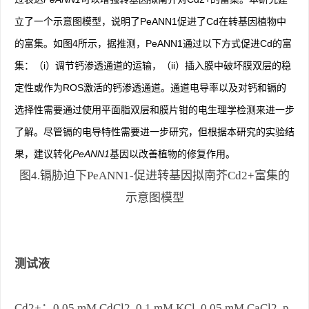
立了一个示意图模型，说明了PeANN1促进了Cd在转基因植物中
的富集。如图4所示，据推测，PeANN1通过以下方式促进Cd的富
集：（i）调节钙渗透通道的运输，（ii）插入膜中破坏膜双层的稳
定性或作为ROS激活的钙渗透通道。通道电导率以及对钙和镉的
选择性需要通过使用平面脂双层和膜片钳的电生理学检测来进一步
了解。尽管镉的电导特性需要进一步研究，但根据本研究的实验结
果，建议转化
PeANN1
基因以改善植物的修复作用。
图4.镉胁迫下PeANN1-促进转基因拟南芥Cd2+富集的
示意图模型
测试液
Cd2+：0.05 mM CdCl2, 0.1 mM KCl, 0.05 mM CaCl2, p