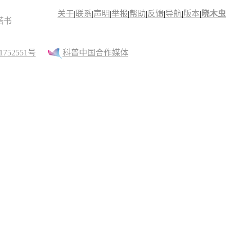
关于
|
联系
|
声明
|
举报
|
帮助
|
反馈
|
导航
|
版本
|
晓木虫
诺书
52551号
科普中国合作媒体