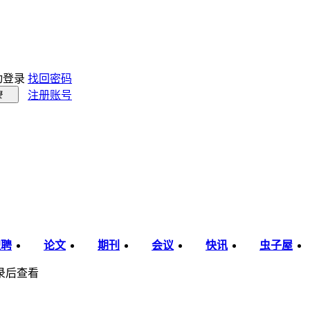
动登录
找回密码
注册账号
录
职聘
论文
期刊
会议
快讯
虫子屋
录后查看