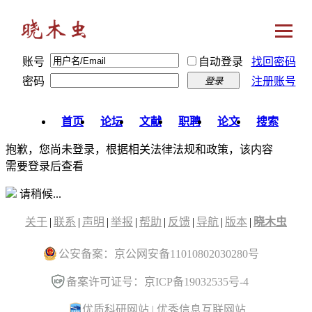
账号
自动登录
找回密码
密码
注册账号
登录
首页
论坛
文献
职聘
论文
搜索
抱歉，您尚未登录，根据相关法律法规和政策，该内容
需要登录后查看
请稍候...
关于
|
联系
|
声明
|
举报
|
帮助
|
反馈
|
导航
|
版本
|
晓木虫
公安备案：京公网安备11010802030280号
备案许可证号：京ICP备19032535号-4
优质科研网站
|
优秀信息互联网站