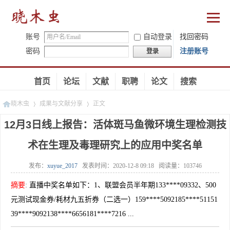
账号
自动登录
找回密码
密码
注册账号
登录
首页
论坛
文献
职聘
论文
搜索
晓木虫
成果与文献分享
正文
12月3日线上报告：活体斑马鱼微环境生理检测技
术在生理及毒理研究上的应用中奖名单
»
»
发布：
xuyue_2017
发表时间：
2020-12-8 09:18
阅读量：
103746
摘要
:
直播中奖名单如下：1、联盟会员半年期133****09332、500
元测试现金券/耗材九五折券（二选一）159****5092185****51151
39****9092138****6656181****7216 ...