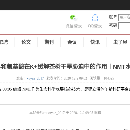
账号
密码
微信登录
QQ登录
职聘
论文
期刊
会议
快讯
虫子屋
l-和氨基酸在K+缓解茶树干旱胁迫中的作用丨NMT
发布：
xuyue_2017
发表时间：
2020-12-2 09:02
阅读量：
104325
20-12-2 09:05 编辑 NMT作为生命科学底层核心技术，是建立活体创新科研平
本帖最后由 xuyue_2017 于 2020-12-2 09:05 编辑