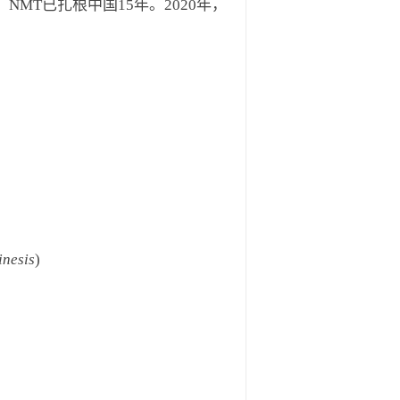
NMT已扎根中国15年。2020年，
inesis
)