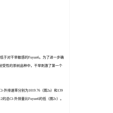
低于对干旱敏感的Fuyun6
。为了进一步确
耐受性的茶树品种中，干旱刺激了第一个
。
l
-
外排速率分别为1019.76（图2a）和139
12的总Cl
-
外排量比Fuyun6的低（图2c）。