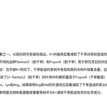
素之一。以前的研究有报告指出，K+的施用显着减轻了干旱对茶树造成的
的品种Taicha12（耐干旱）和Fuyun6（耐干旱）用于研究背后的
较：在外部K+供应下，干旱胁迫的茶树中发现较高的水和叶绿素含量，
Cl–Taicha12（耐干旱）的叶肉中的累积量高于Fuyun6（干旱敏感
y，Cys，Lys和Arg。结果表明Arg和Val的外源供应显着减轻了干旱造成
表明氯化物和氨基酸很重要茶树中与K+减轻干旱胁迫有关的化学成分。