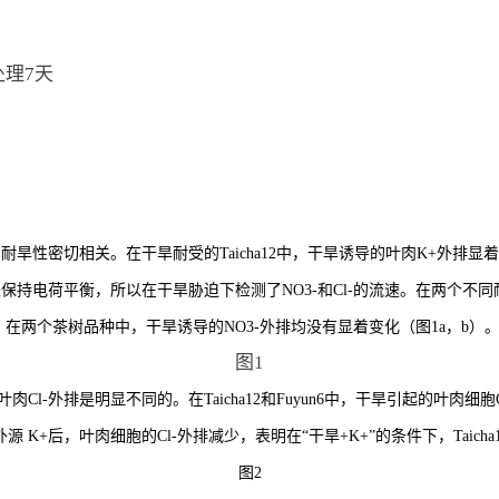
l处理7天
与耐旱性密切相关
。
在干旱耐受的Taicha12中，干旱诱导的叶肉K
+
外排显着
保持电荷平衡，所以在干旱胁迫下检测了NO
3-
和Cl
-
的流速。在两个不同
，在两个茶树品种中，干旱诱导的NO
3-
外排均没有显着变化（图1a，b）
图1
肉Cl
-
外排是明显不同的。在Taicha12和Fuyun6中，干旱引起的叶肉细胞C
源 K
+
后，叶肉细胞的C
l-
外排减少，表明在“干旱+K
+”
的条件下，Taicha
图2