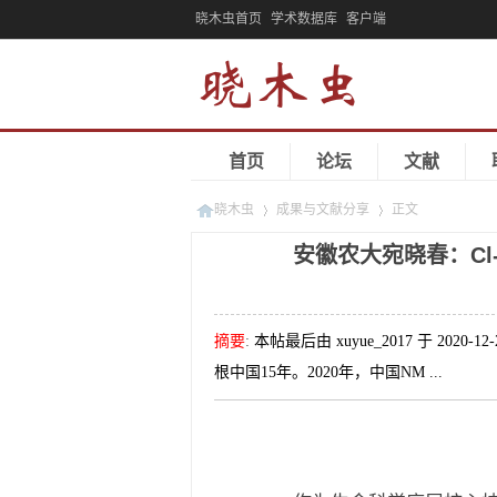
晓木虫首页
学术数据库
客户端
首页
论坛
文献
晓木虫
成果与文献分享
正文
安徽农大宛晓春：C
»
»
摘要
:
本帖最后由 xuyue_2017 于 20
根中国15年。2020年，中国NM ...