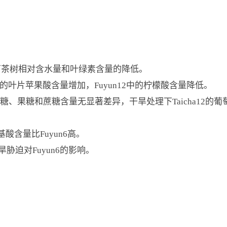
下茶树相对含水量和叶绿素含量的降低。
a12的叶片苹果酸含量增加，Fuyun12中的柠檬酸含量降低。
葡萄糖、果糖和蔗糖含量无显著差异，干旱处理下Taicha12
基酸含量比Fuyun6高。
旱胁迫对Fuyun6的影响。