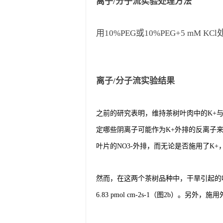
离子/分子流实验处理方法
用10%PEG或10%PEG+5 mM KC
离子/分子流实验结果
之前的研究表明，维持茶树叶肉中的K
+
定哪些阴离子可能作为K
+
外排的反离子来
叶片的NO
3-
外排，而无论是否施用了K
+
然而，在这两个茶树品种中，干旱引起的叶
6.83 pmol cm
-2s-1
（图2b）。另外，施用外