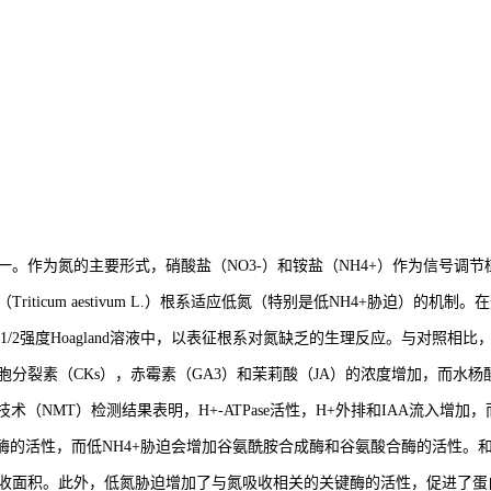
。作为氮的主要形式，硝酸盐（NO3-）和铵盐（NH4+）作为信号调
ticum aestivum L.）根系适应低氮（特别是低NH4+胁迫）的机
mM NH4+的1/2强度Hoagland溶液中，以表征根系对氮缺乏的生理反应。
细胞分裂素（CKs），赤霉素（GA3）和茉莉酸（JA）的浓度增加，而水
技术（NMT）检测结果表明，H+-ATPase活性，H+外排和IAA流入增
的活性，而低NH4+胁迫会增加谷氨酰胺合成酶和谷氨酸合酶的活性。和SA浓
收面积。此外，低氮胁迫增加了与氮吸收相关的关键酶的活性，促进了蛋