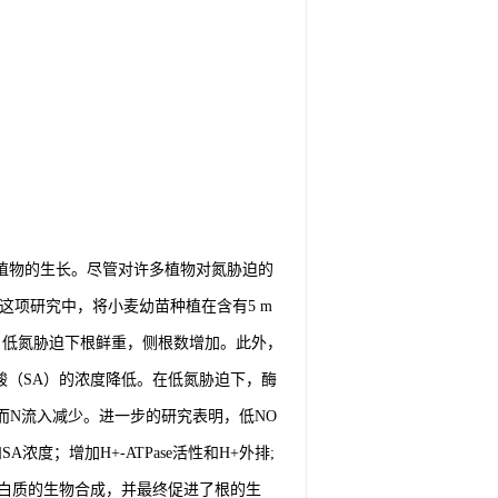
节植物的生长。尽管对许多植物对氮胁迫的
制。在这项研究中，将小麦幼苗种植在含有5 m
与对照相比，低氮胁迫下根鲜重，侧根数增加。此外，
杨酸（SA）的浓度降低。在低氮胁迫下，酶
加，而N流入减少。进一步的研究表明，低NO
度；增加H+-ATPase活性和H+外排;
白质的生物合成，并最终促进了根的生