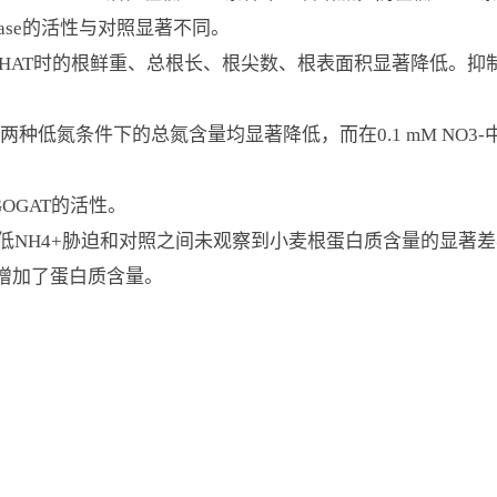
Pase的活性与对照显著不同。
HAT时的根鲜重、总根长、根尖数、根表面积显著降低。抑制剂处
，两种低氮条件下的总氮含量均显著降低，而在0.1 mM NO3-中
OGAT的活性。
迫、低NH4+胁迫和对照之间未观察到小麦根蛋白质含量的显著差
著增加了蛋白质含量。