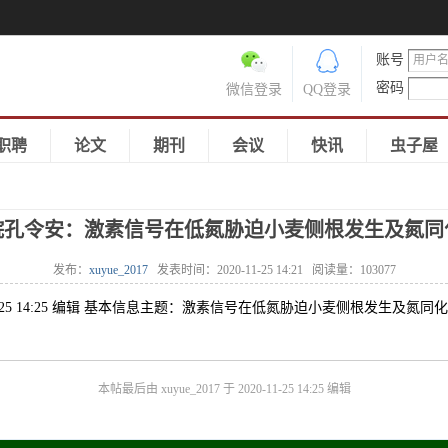
账号
密码
微信登录
QQ登录
职聘
论文
期刊
会议
快讯
虫子屋
院孔令安：激素信号在低氮胁迫小麦侧根发生及氮同
发布：
xuyue_2017
发表时间：
2020-11-25 14:21
阅读量：
103077
-11-25 14:25 编辑 基本信息主题：激素信号在低氮胁迫小麦侧根发生及氮同化中的作用期
本帖最后由 xuyue_2017 于 2020-11-25 14:25 编辑