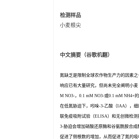
检测样品
小麦根尖
中文摘要（谷歌机翻）
氮缺乏是限制全球农作物生产力的因素之一
响应已有大量研究，但尚未完全阐明小麦（Tri
M NO3-，0.1 mM NO3-或0.1 
在低氮胁迫下，吲哚-3-乙酸（IAA），
联免疫吸附试验（ELISA）和无创微检测
3-胁迫会增加硝酸还原酶和谷氨酰胺合成酶
促进了侧根数的增加，从而促进了氮的吸