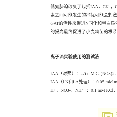
低氮胁迫改变了包括IAA，CKs，G
素之间可能发生的串扰可能会刺激
GAT的活性来促进N同化和蛋白
的提高最终促进了小麦幼苗的根系
离子流实验使用的测试液
IAA（对照）：2.5 mM Ca(NO3)2, 0.1
IAA（LN和LA处理）：0.05 mM mM Ca(
H+、NO3-、NH4+：0.1 mM KCl、0.1