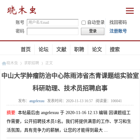
账号
自动登录
找回密码
密码
注册账号
登录
首页
论坛
文献
职聘
论文
搜索
晓木虫
求职招聘
正文
中山大学肿瘤防治中心陈雨沛省杰青课题组实验室
科研助理、技术员招聘启事
»
»
发布：
angelexuu
发表时间：
2020-11-13 16:57
阅读量：
106041
摘要
:
本帖最后由 angelexuu 于 2020-11-16 12:13 编辑 因课题组工
作需要，公开招聘技术员1名。我们将提供满意的工作、学习和生
活氛围，具有竞争力的薪酬，让您的才能得到最大 ...