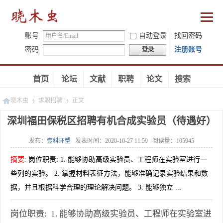
账号
自动登录
找回密码
密码
注册账号
登录
首页
论坛
文献
职聘
论文
搜索
晓木虫
求职招聘
正文
深圳福田保税区招聘有机合成实验员（待遇好）
发布：
壹科环塑
发表时间：
2020-10-27 11:59
阅读量：
105945
»
»
摘要
:
岗位职责: 1. 能够协助高级实验员、工程师在实验室进行一
些列的实验。 2. 掌握材料表征方法，能够准确记录实验结果和数
据，并且根据科学合理的理论解决问题。 3. 能够独立 ...
岗位职责: 1. 能够协助高级实验员、工程师在实验室进