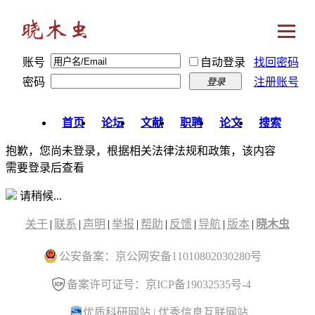
账号
自动登录
找回密码
密码
注册账号
登录
首页
论坛
文献
职聘
论文
搜索
抱歉，您尚未登录，根据相关法律法规和政策，该内容
需要登录后查看
请稍候...
关于
|
联系
|
声明
|
举报
|
帮助
|
反馈
|
导航
|
版本
|
晓木虫
公安备案：京公网安备11010802030280号
备案许可证号：京ICP备19032535号-4
优质科研网站
|
优秀信息互联网站