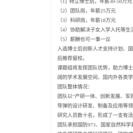
（
1)
特立博士后，年薪
30-50
万元
（
2
）团队岗，年薪
25
万元
（
3
）科研岗，年薪
18
万元
（
4
）协助解决子女入学入托等生
（
5
）薪酬也可一事一议
入选博士后创新人才支持计划、国
后推荐留校。
课题组将发挥团队优势，助力博士
阔的学术发展空间、国内外各类学
团队整体情况：
团队以“产研一体、创新发展、军
导弹的设计研发、制备及应用等领
研究人员数十名，形成了一支有活
团队承担国防973、国家自然科