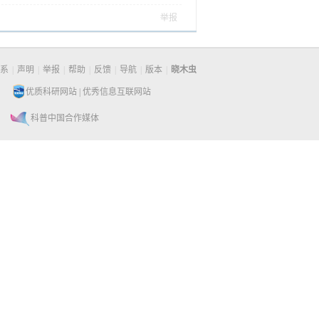
举报
系
|
声明
|
举报
|
帮助
|
反馈
|
导航
|
版本
|
晓木虫
优质科研网站
|
优秀信息互联网站
科普中国合作媒体