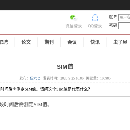
账号
密码
微信登录
QQ登录
职聘
论文
期刊
会议
快讯
虫子屋
SIM值
发布：
伍六七
发表时间：
2020-9-25 16:06
阅读量：
106905
一段时间后需测定SIM值。请问这个SIM值是代表什么？
一段时间后需测定SIM值。