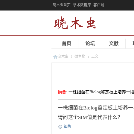
晓木虫首页
学术数据库
客户端
首页
论坛
文献
晓木虫
微生物
正文
»
»
摘要
:
一株细菌在Biolog鉴定板上培养
一株细菌在Biolog鉴定板上培养
请问这个SIM值是代表什么？
细菌