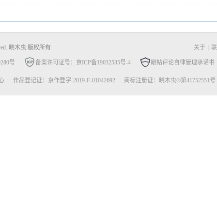
Reserved. 晓木虫 版权所有
关于
|
联
280号
备案许可证号：京ICP备19032535号-4
跟帖评论自律管理承诺书
心
作品登记证：京作登字-2019-F-01042692
商标注册证：晓木虫®第41752551号