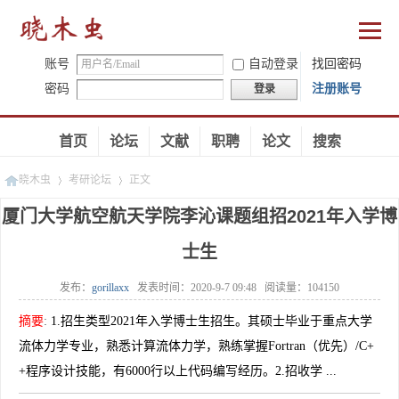
账号
自动登录
找回密码
密码
注册账号
登录
首页
论坛
文献
职聘
论文
搜索
晓木虫
考研论坛
正文
厦门大学航空航天学院李沁课题组招2021年入学博
士生
»
»
发布：
gorillaxx
发表时间：
2020-9-7 09:48
阅读量：
104150
摘要
:
1.招生类型2021年入学博士生招生。其硕士毕业于重点大学
流体力学专业，熟悉计算流体力学，熟练掌握Fortran（优先）/C+
+程序设计技能，有6000行以上代码编写经历。2.招收学 ...