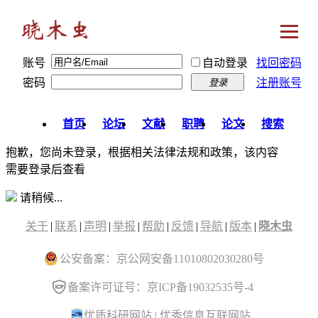
账号
自动登录
找回密码
密码
注册账号
登录
首页
论坛
文献
职聘
论文
搜索
抱歉，您尚未登录，根据相关法律法规和政策，该内容
需要登录后查看
请稍候...
关于
|
联系
|
声明
|
举报
|
帮助
|
反馈
|
导航
|
版本
|
晓木虫
公安备案：京公网安备11010802030280号
备案许可证号：京ICP备19032535号-4
优质科研网站
|
优秀信息互联网站