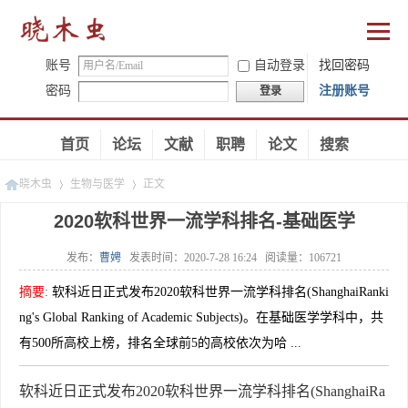
账号
自动登录
找回密码
密码
注册账号
登录
首页
论坛
文献
职聘
论文
搜索
晓木虫
生物与医学
正文
2020软科世界一流学科排名-基础医学
发布：
曹娉
发表时间：
2020-7-28 16:24
阅读量：
106721
»
»
摘要
:
软科近日正式发布2020软科世界一流学科排名(ShanghaiRanki
ng's Global Ranking of Academic Subjects)。在基础医学学科中，共
有500所高校上榜，排名全球前5的高校依次为哈 ...
软科近日正式发布2020软科世界一流学科排名(ShanghaiRa