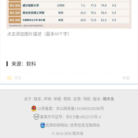
[backcolor=rgba(0, 0, 0, 0.549
点击添加图片描述（最多60个字）
02)]
编辑
▎来源：软科
评论
举报
关于
|
联系
|
声明
|
举报
|
帮助
|
反馈
|
导航
|
版本
|
晓木虫
公安备案：京公网安备11010802030280号
备案许可证号：京ICP备19032535号-4
优质科研网站
|
优秀信息互联网站
© 2014-2026 晓木虫