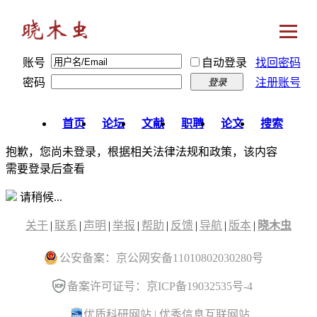
账号
自动登录
找回密码
密码
注册账号
登录
首页
论坛
文献
职聘
论文
搜索
抱歉，您尚未登录，根据相关法律法规和政策，该内容
需要登录后查看
请稍候...
关于
|
联系
|
声明
|
举报
|
帮助
|
反馈
|
导航
|
版本
|
晓木虫
公安备案：京公网安备11010802030280号
备案许可证号：京ICP备19032535号-4
优质科研网站
|
优秀信息互联网站