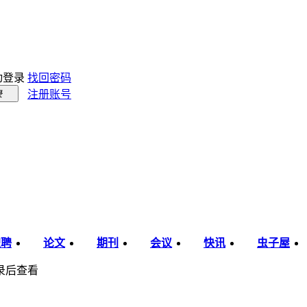
动登录
找回密码
注册账号
录
职聘
论文
期刊
会议
快讯
虫子屋
录后查看