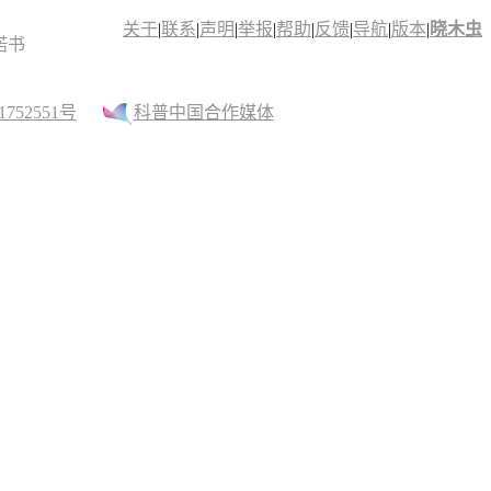
关于
|
联系
|
声明
|
举报
|
帮助
|
反馈
|
导航
|
版本
|
晓木虫
诺书
52551号
科普中国合作媒体