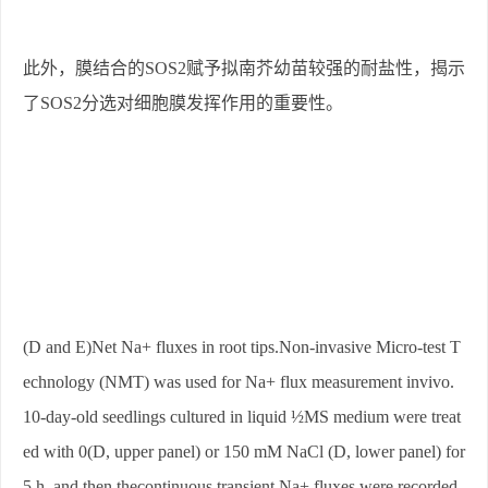
此外，膜结合的
SOS2
赋予拟南芥幼苗较强的耐盐性，揭示
了
SOS2
分选对细胞膜发挥作用的重要性。
(D and E)Net Na+ fluxes in root tips.Non-invasive Micro-test T
echnology (NMT) was used for Na+ flux measurement invivo.
10-day-old seedlings cultured in liquid ½MS medium were treat
ed with 0(D, upper panel) or 150 mM NaCl (D, lower panel) for
5 h, and then thecontinuous transient Na+ fluxes were recorded