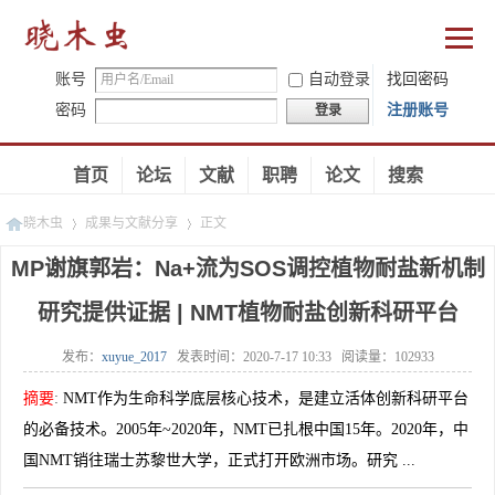
账号
自动登录
找回密码
密码
注册账号
登录
首页
论坛
文献
职聘
论文
搜索
晓木虫
成果与文献分享
正文
MP谢旗郭岩：Na+流为SOS调控植物耐盐新机制
研究提供证据 | NMT植物耐盐创新科研平台
»
»
发布：
xuyue_2017
发表时间：
2020-7-17 10:33
阅读量：
102933
摘要
:
NMT作为生命科学底层核心技术，是建立活体创新科研平台
的必备技术。2005年~2020年，NMT已扎根中国15年。2020年，中
国NMT销往瑞士苏黎世大学，正式打开欧洲市场。研究 ...