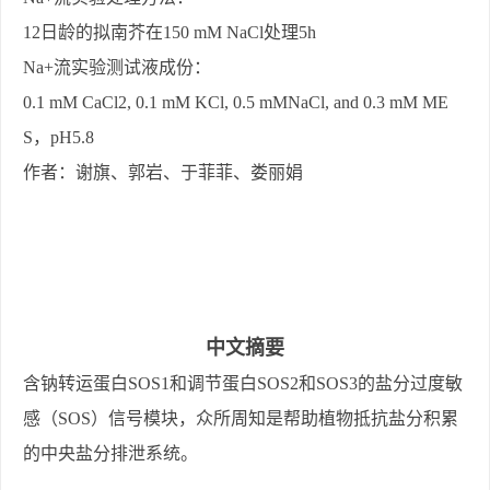
12
日龄的拟南芥在
150 mM NaCl
处理
5h
Na+
流实验测试液成份：
0.1 mM CaCl2, 0.1 mM KCl, 0.5 mMNaCl, and 0.3 mM ME
S
，
pH5.8
作者：谢旗、郭岩、于菲菲、娄丽娟
中文摘要
含钠转运蛋白
SOS1
和调节蛋白
SOS2
和
SOS3
的盐分过度敏
感（
SOS
）信号模块，众所周知是帮助植物抵抗盐分积累
的中央盐分排泄系统。