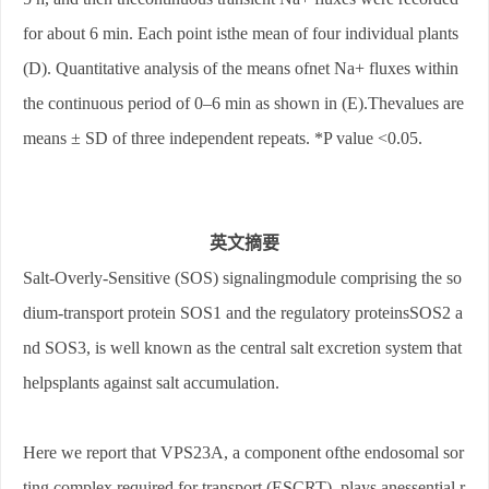
for about 6 min. Each point isthe mean of four individual plants
(D). Quantitative analysis of the means ofnet Na+ fluxes within
the continuous period of 0–6 min as shown in (E).Thevalues are
means ± SD of three independent repeats. *P value <0.05.
英文摘要
Salt-Overly-Sensitive (SOS) signalingmodule comprising the so
dium-transport protein SOS1 and the regulatory proteinsSOS2 a
nd SOS3, is well known as the central salt excretion system that
helpsplants against salt accumulation.
Here we report that VPS23A, a component ofthe endosomal sor
ting complex required for transport (ESCRT), plays anessential r