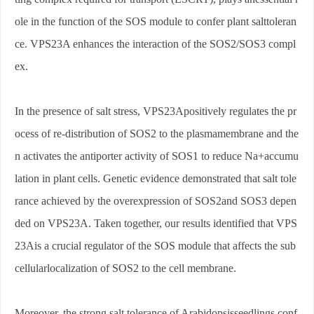
ole in the function of the SOS module to confer plant salttoleran
ce. VPS23A enhances the interaction of the SOS2/SOS3 compl
ex.
In the presence of salt stress, VPS23Apositively regulates the pr
ocess of re-distribution of SOS2 to the plasmamembrane and the
n activates the antiporter activity of SOS1 to reduce Na+accumu
lation in plant cells. Genetic evidence demonstrated that salt tole
rance achieved by the overexpression of SOS2and SOS3 depen
ded on VPS23A. Taken together, our results identified that VPS
23Ais a crucial regulator of the SOS module that affects the sub
cellularlocalization of SOS2 to the cell membrane.
Moreover, the strong salt tolerance of Arabidopsisseedlings conf