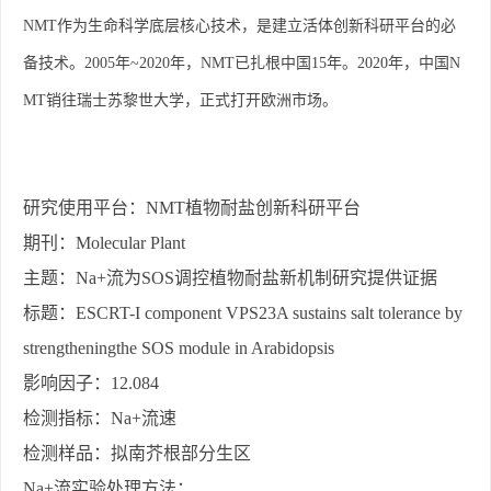
NMT
作为生命科学底层核心技术，是建立活体创新科研平台的必
备技术。
2005
年
~2020
年，
NMT
已扎根中国
15
年。
2020
年，中国
N
MT
销往瑞士苏黎世大学，正式打开欧洲市场。
研究使用平台：
NMT
植物耐盐创新科研平台
期刊：
Molecular Plant
主题：
Na+
流为
SOS
调控植物耐盐新机制研究提供证据
标题：
ESCRT-I component VPS23A sustains salt tolerance by
strengtheningthe SOS module in Arabidopsis
影响因子：
12.084
检测指标：
Na+
流速
检测样品：拟南芥根部分生区
Na+
流实验处理方法：