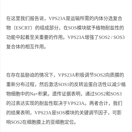
在这里我们报告说，
VPS23A
是运输所需的内体分选复合
物（
ESCRT
）的组成部分，在
SOS
模块赋予植物耐盐性的
功能中起着至关重要的作用。
VPS23A
增强了
SOS2 / SOS3
复合体的相互作用。
在存在盐胁迫的情况下，
VPS23A
积极调节
SOS2
向质膜的
重新分布过程，然后激活
SOS1
的反转运蛋白活性以减少植
物细胞中的
Na+
积累。遗传证据表明，通过
SOS2
和
SOS3
的过表达实现的耐盐性取决于
VPS23A
。两者合计，我们
的结果表明，
VPS23A
是
SOS
模块的关键调节因子，可影
响
SOS2
在细胞膜上的亚细胞定位。