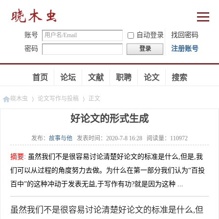
账号
自动登录
找回密码
密码
注册账号
登录
首页
论坛
文献
职聘
论文
搜索
晓木虫
论文写作与投稿
正文
好论文的形式生成
发布：
故事与他
发表时间：
2020-7-8 16:28
阅读量：
110972
»
»
摘要
:
虽然我们不是很容易讨论清楚好论文的标准是什么,但是,我
们可以从过程的角度努力去做。为什么在第一部分我们认为“百投
百中”的这种冲动于发表无益,于写作有功?就是因为这种 ...
虽然我们不是很容易讨论清楚好论文的标准是什么,但