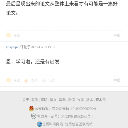
最后呈现出来的论文从整体上来看才有可能是一篇好
论文。
评论
举报
ynsjliujun
评论于
2020-11-19 15:35
恩，学习啦，还是有启发
评论
支持
反对
举报
关于
|
联系
|
声明
|
举报
|
帮助
|
反馈
|
导航
|
版本
|
晓木虫
公安备案：京公网安备11010802030280号
备案许可证号：京ICP备19032535号-4
优质科研网站
|
优秀信息互联网站