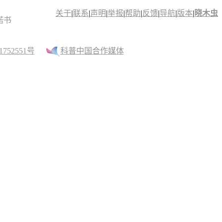
关于
|
联系
|
声明
|
举报
|
帮助
|
反馈
|
导航
|
版本
|
晓木虫
诺书
52551号
科普中国合作媒体