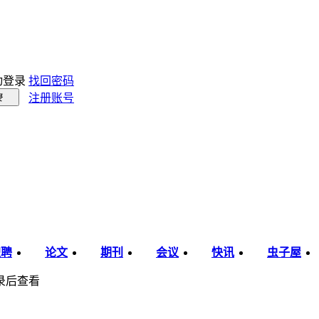
动登录
找回密码
注册账号
录
职聘
论文
期刊
会议
快讯
虫子屋
录后查看