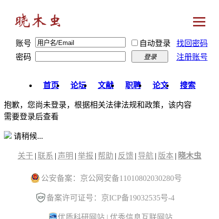
账号
自动登录
找回密码
密码
注册账号
登录
首页
论坛
文献
职聘
论文
搜索
抱歉，您尚未登录，根据相关法律法规和政策，该内容
需要登录后查看
请稍候...
关于
|
联系
|
声明
|
举报
|
帮助
|
反馈
|
导航
|
版本
|
晓木虫
公安备案：京公网安备11010802030280号
备案许可证号：京ICP备19032535号-4
优质科研网站
|
优秀信息互联网站