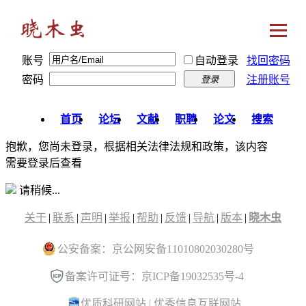
账号
自动登录
找回密码
密码
注册账号
登录
首页
论坛
文献
职聘
论文
搜索
抱歉，您尚未登录，根据相关法律法规和政策，该内容
需要登录后查看
请稍候...
关于
|
联系
|
声明
|
举报
|
帮助
|
反馈
|
导航
|
版本
|
晓木虫
公安备案：京公网安备11010802030280号
备案许可证号：京ICP备19032535号-4
优质科研网站
|
优秀信息互联网站