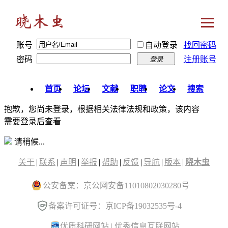
账号
自动登录
找回密码
密码
注册账号
登录
首页
论坛
文献
职聘
论文
搜索
抱歉，您尚未登录，根据相关法律法规和政策，该内容
需要登录后查看
请稍候...
关于
|
联系
|
声明
|
举报
|
帮助
|
反馈
|
导航
|
版本
|
晓木虫
公安备案：京公网安备11010802030280号
备案许可证号：京ICP备19032535号-4
优质科研网站
|
优秀信息互联网站