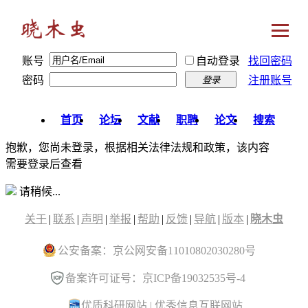
账号
自动登录
找回密码
密码
注册账号
登录
首页
论坛
文献
职聘
论文
搜索
抱歉，您尚未登录，根据相关法律法规和政策，该内容
需要登录后查看
请稍候...
关于
|
联系
|
声明
|
举报
|
帮助
|
反馈
|
导航
|
版本
|
晓木虫
公安备案：京公网安备11010802030280号
备案许可证号：京ICP备19032535号-4
优质科研网站
|
优秀信息互联网站