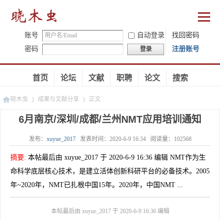
账号
自动登录
找回密码
密码
注册账号
登录
首页
论坛
文献
职聘
论文
搜索
晓木虫
成果与文献分享
正文
6月南京/深圳/成都/兰州NMT应用培训通知
发布：
xuyue_2017
发表时间：
2020-6-9 16:34
阅读量：
102568
»
»
摘要
:
本帖最后由 xuyue_2017 于 2020-6-9 16:36 编辑 NMT作为生
命科学底层核心技术，是建立活体创新科研平台的必备技术。2005
年~2020年，NMT已扎根中国15年。2020年，中国NMT ...
本帖最后由 xuyue_2017 于 2020-6-9 16:36 编辑