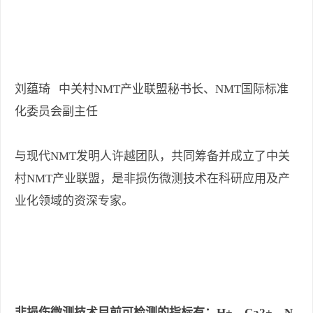
刘蕴琦
中关村
NMT
产业联盟秘书长、
NMT
国际标准
化委员会副主任
与现代
NMT
发明人许越团队，共同筹备并成立了中关
村
NMT
产业联盟，是非损伤微测技术在科研应用及产
业化领域的资深专家。
非损伤微测技术目前可检测的指标有：
H+
、
Ca2+
、
N