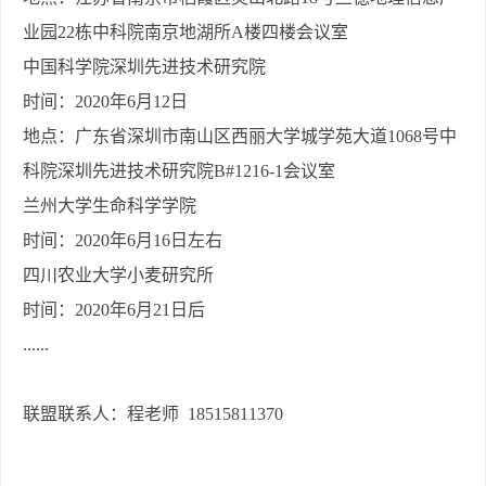
业园
22
栋中科院南京地湖所
A
楼四楼会议室
中国科学院深圳先进技术研究院
时间：
2020
年
6
月
12
日
地点：广东省深圳市南山区西丽大学城学苑大道
1068
号中
科院深圳先进技术研究院
B#1216-1
会议室
兰州大学生命科学学院
时间：
2020
年
6
月
16
日左右
四川农业大学小麦研究所
时间：
2020
年
6
月
21
日后
......
联盟联系人：程老师
18515811370