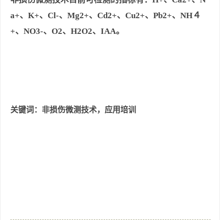
a+
、
K+
、
Cl-
、
Mg2+
、
Cd2+
、
Cu2+
、
Pb2+
、
NH
４
+
、
NO3-
、
O2
、
H2O2
、
IAA
。
关键词：非损伤微测技术，应用培训