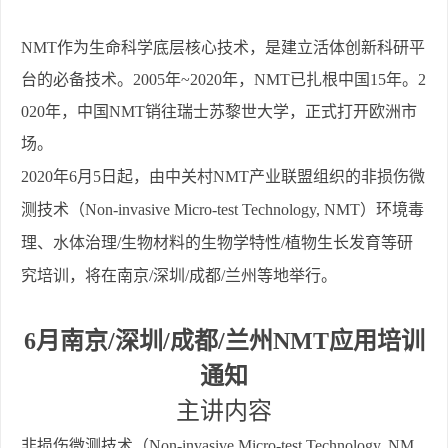
NMT
作为生命科学底层核心技术，是建立活体创新科研平
台的必备技术。
2005
年
~2020
年，
NMT
已扎根中国
15
年。
2
020
年，中国
NMT
销往瑞士苏黎世大学，正式打开欧洲市
场。
2020
年
6
月
5
日起，由中关村
NMT
产业联盟组织的非损伤微
测技术（
Non-invasive Micro-test Technology, NMT
）环境毒
理、水体治理
/
生物材料的生物学特性
/
植物生长发育等研
究培训，将在南京
/
深圳
/
成都
/
兰州等地举行。
6
月南京
/
深圳
/
成都
/
兰州
NMT
应用培训
通知
主讲内容
非损伤微测技术（
Non-invasive Micro-test Technology, NM