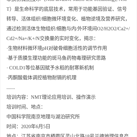
T
）是生命科学的底层技术，常用于功能基因验证、信号
转导、活体组织
/
细胞微环境变化、植物逆境及营养研究，
通过检测活体生物组织
/
细胞与内
/
外环境间
O2/H2O2/Ca2+/
Cd2+/Na+/K+/N
交换量的实时变化，揭示：
·
生物材料微环境
pH
对破骨细胞活性的调节作用
·
基于质膜生理功能的斑马鱼药物毒理研究思路
·
COLD1
等位基因赋予水稻的耐寒新机制
·
丙酮酸载体调控植物耐镉的机理
.......
培训内容：
NMT
理论应用培训、操作演示
培训时间、地点：
中国科学院南京地理与湖泊研究所
时间：
2020
年
6
月
5
日
地点：江苏省南京市栖霞区灵山北路
18
号兰德地理信息产