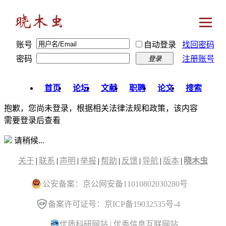
账号
自动登录
找回密码
密码
注册账号
登录
首页
论坛
文献
职聘
论文
搜索
抱歉，您尚未登录，根据相关法律法规和政策，该内容
需要登录后查看
请稍候...
关于
|
联系
|
声明
|
举报
|
帮助
|
反馈
|
导航
|
版本
|
晓木虫
公安备案：京公网安备11010802030280号
备案许可证号：京ICP备19032535号-4
优质科研网站
|
优秀信息互联网站